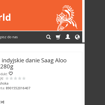
pisz do nas
indyjskie danie Saag Aloo
 280g
dukt:
ję:
shoka
ta:
8901552016407
Jest
y