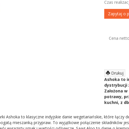
Czas realizacj
Zapytaj o 
Cena nett
Drukuj
Ashoka to in
dystrybucji
Założona w 
potrawy, pr
kuchni, z db
ki Ashoka to klasyczne indyjskie danie wegetariańskie, które łączy
bogatą mieszanką przypraw. To wyjątkowe połączenie składników jest
swój wyrazisty smak i wartości odżywcze. Saag Aloo to danie o krem