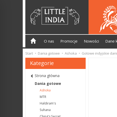
O nas
Promocje
Nowości
Dane 
Start
Dania gotowe
Ashoka
Gotowe indyjskie dan
Kategorie
Strona główna
Dania gotowe
Ashoka
MTR
Haldiram's
Suhana
Ching's Secret