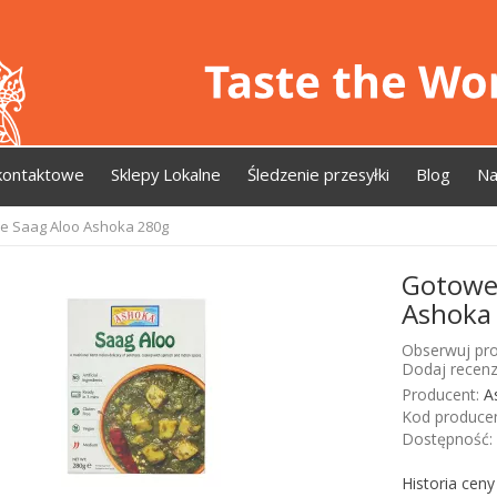
kontaktowe
Sklepy Lokalne
Śledzenie przesyłki
Blog
Na
ie Saag Aloo Ashoka 280g
Gotowe 
Ashoka
Obserwuj pro
Dodaj recenz
Producent:
A
Kod producen
Dostępność:
Historia cen