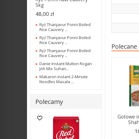
5kg
W ostatnich 30 dniach produktem interesuje się
40
osób.
48,00 zł
Ryż Thanjavur Ponni Boiled
Rice Cauvery ...
Ryż Thanjavur Ponni Boiled
Rice Cauvery ...
Polecane
Ryż Thanjavur Ponni Boiled
Rice Cauvery ...
Danie Instant Mutton Rogan
Joh Mix Suhan...
Makaron instant 2-Minute
Noodles Masala ...
Polecamy
Gotowe i
Shahi
1