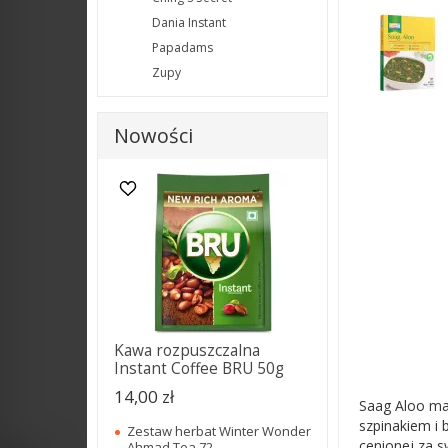
Dania Instant
Papadams
Zupy
Nowości
Kawa rozpuszczalna
Instant Coffee BRU 50g
14,00 zł
Saag Aloo mar
szpinakiem i 
Zestaw herbat Winter Wonder
cenionej za 
Ahmad Tea 72...