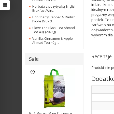
imbiru, kmin
Herbata z pozytywką English
idealnym rozw
Brakfast Win...
przyjazny we
Hot Cherry Pepper & Radish
posiłek. To u
Pickle Druk 3...
zarówno na ob
Clove Tea Black Tea Ahmad
doświadczeni
Tea 40g (20x2g)
wyborem dla k
Vanilla, Cinnamon & Apple
Ahmad Tea 40g ...
Recenzje
Sale
Produkt nie p
Dodatko
Ryż Ponni Raw Cauvery