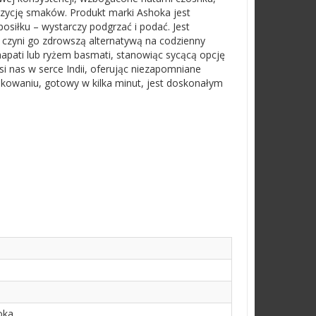
zycję smaków. Produkt marki Ashoka jest
siłku – wystarczy podgrzać i podać. Jest
 czyni go zdrowszą alternatywą na codzienny
apati lub ryżem basmati, stanowiąc sycącą opcję
i nas w serce Indii, oferując niezapomniane
owaniu, gotowy w kilka minut, jest doskonałym
oka