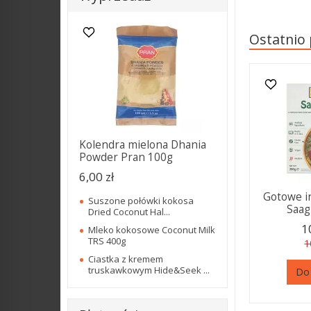
Ostatnio
Kolendra mielona Dhania
Powder Pran 100g
6,00 zł
Gotowe i
Suszone połówki kokosa
Saag 
Dried Coconut Hal...
1
Mleko kokosowe Coconut Milk
TRS 400g
1
Ciastka z kremem
truskawkowym Hide&Seek ...
Do