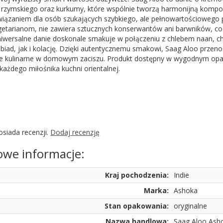
u rzymskiego oraz kurkumy, które wspólnie tworzą harmonijną kompo
iązaniem dla osób szukających szybkiego, ale pełnowartościowego po
getarianom, nie zawiera sztucznych konserwantów ani barwników, co
niwersalne danie doskonale smakuje w połączeniu z chlebem naan, ch
iad, jak i kolację. Dzięki autentycznemu smakowi, Saag Aloo przenos
e kulinarne w domowym zaciszu. Produkt dostępny w wygodnym opak
ażdego miłośnika kuchni orientalnej.
osiada recenzji.
Dodaj recenzję
we informacje:
Kraj pochodzenia:
Indie
Marka:
Ashoka
Stan opakowania:
oryginalne
Nazwa handlowa:
Saag Aloo Ash