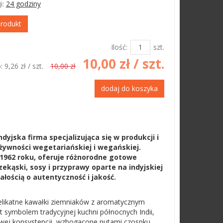
i:
24 godziny
produkt
Ilość:
szt.
10,00 zł
/ szt.
o:
9,26 zł
/ szt.
10,00 zł
dodaj do koszyka
dyjska firma specjalizująca się w produkcji i
 żywności wegetariańskiej i wegańskiej.
1962 roku, oferuje różnorodne gotowe
zekąski, sosy i przyprawy oparte na indyjskiej
ałością o autentyczność i jakość.
 delikatne kawałki ziemniaków z aromatycznym
 symbolem tradycyjnej kuchni północnych Indii,
owej konsystencji, wzbogacone nutami czosnku,