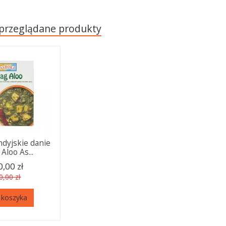
 przeglądane produkty
ndyjskie danie
Aloo As...
0,00 zł
0,00 zł
 koszyka