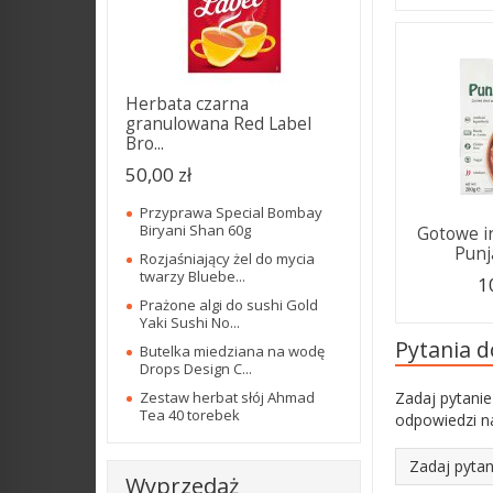
Herbata czarna
granulowana Red Label
Bro...
50,00 zł
Przyprawa Special Bombay
Biryani Shan 60g
Gotowe i
Punja
Rozjaśniający żel do mycia
twarzy Bluebe...
1
Prażone algi do sushi Gold
Yaki Sushi No...
Pytania 
Butelka miedziana na wodę
Drops Design C...
Zadaj pytanie
Zestaw herbat słój Ahmad
Tea 40 torebek
odpowiedzi na
Zadaj pytan
Wyprzedaż