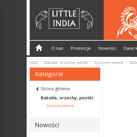
O nas
Promocje
Nowości
Dane 
Start
Bakalie, orzechy, pestki
Suszone owoce
Wió
Kategorie
Strona główna
Bakalie, orzechy, pestki
Suszone owoce
Nowości