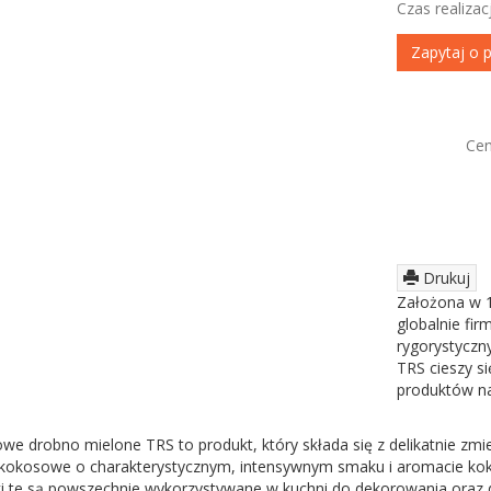
Czas realizacj
Zapytaj o 
Cen
Drukuj
Założona w 1
globalnie fir
rygorystyczn
TRS cieszy s
produktów na
we drobno mielone TRS to produkt, który składa się z delikatnie zm
ki kokosowe o charakterystycznym, intensywnym smaku i aromacie ko
ki te są powszechnie wykorzystywane w kuchni do dekorowania oraz 