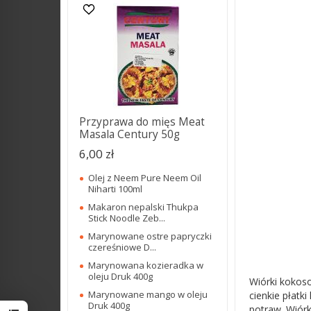
Przyprawa do mięs Meat
Masala Century 50g
6,00 zł
Olej z Neem Pure Neem Oil
Niharti 100ml
Makaron nepalski Thukpa
Stick Noodle Zeb...
Marynowane ostre papryczki
czereśniowe D...
Marynowana kozieradka w
oleju Druk 400g
Wiórki kokoso
Marynowane mango w oleju
cienkie płat
Druk 400g
potraw. Wiór