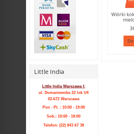
Wiórki ko
mielo
3
Do
Little India
Little India Warszawa I:
ul. Domaniewska 22 lok U4
02-672 Warszawa
Pon - Pt. : 10:00 - 19:00
Sob.: 10:00 - 18:00
Telefon: (22) 843 67 38