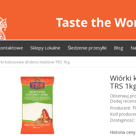
kontaktowe
Sklepy Lokalne
Śledzenie przesyłki
Blog
Na
rki kokosowe drobno mielone TRS 1kg
Wiórki 
TRS 1k
Obserwuj pro
Dodaj recenz
Producent:
T
Kod producen
Dostępność:
Historia cen