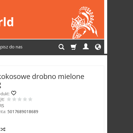
pisz do nas
kokosowe drobno mielone
g
dukt:
ję:
RS
ta:
5017689018689
Jest
y