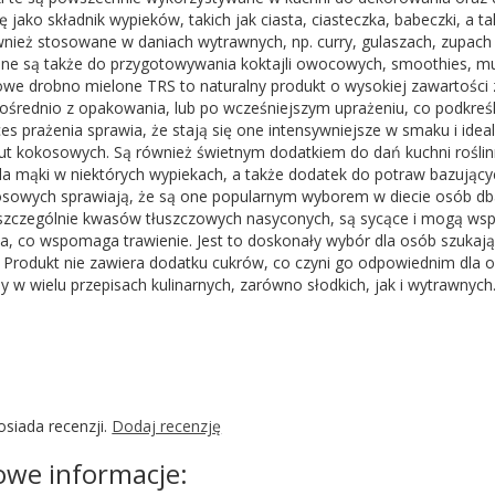
ę jako składnik wypieków, takich jak ciasta, ciasteczka, babeczki, a 
ież stosowane w daniach wytrawnych, np. curry, gulaszach, zupach 
ne są także do przygotowywania koktajli owocowych, smoothies, mus
owe drobno mielone TRS to naturalny produkt o wysokiej zawartośc
średnio z opakowania, lub po wcześniejszym uprażeniu, co podkreśla
ces prażenia sprawia, że stają się one intensywniejsze w smaku i ide
ut kokosowych. Są również świetnym dodatkiem do dań kuchni roślin
dla mąki w niektórych wypiekach, a także dodatek do potraw bazują
sowych sprawiają, że są one popularnym wyborem w diecie osób dbaj
 szczególnie kwasów tłuszczowych nasyconych, są sycące i mogą ws
ka, co wspomaga trawienie. Jest to doskonały wybór dla osób szuka
Produkt nie zawiera dodatku cukrów, co czyni go odpowiednim dla o
 w wielu przepisach kulinarnych, zarówno słodkich, jak i wytrawnych
osiada recenzji.
Dodaj recenzję
we informacje: