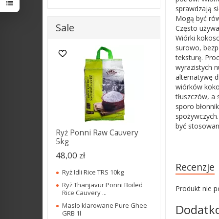
sprawdzają si
Mogą być równ
Sale
Często używa
Wiórki kokos
surowo, bezpo
teksturę. Pro
wyrazistych n
alternatywę 
wiórków koko
tłuszczów, a
sporo błonni
spożywczych. 
być stosowany
Ryż Ponni Raw Cauvery
5kg
48,00 zł
Recenzje
Ryż Idli Rice TRS 10kg
Ryż Thanjavur Ponni Boiled
Produkt nie p
Rice Cauvery ...
Masło klarowane Pure Ghee
Dodatko
GRB 1l