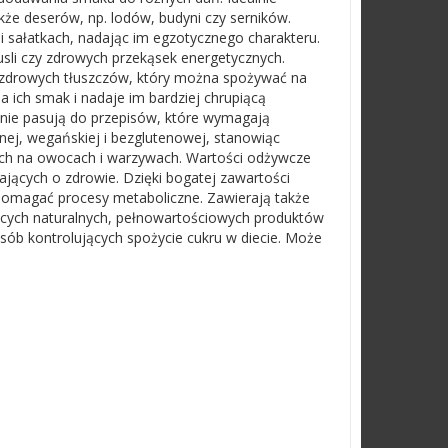
także deserów, np. lodów, budyni czy serników.
i sałatkach, nadając im egzotycznego charakteru.
li czy zdrowych przekąsek energetycznych.
i zdrowych tłuszczów, który można spożywać na
 ich smak i nadaje im bardziej chrupiącą
alnie pasują do przepisów, które wymagają
nej, wegańskiej i bezglutenowej, stanowiąc
cych na owocach i warzywach. Wartości odżywcze
ących o zdrowie. Dzięki bogatej zawartości
pomagać procesy metaboliczne. Zawierają także
jących naturalnych, pełnowartościowych produktów
sób kontrolujących spożycie cukru w diecie. Może
.