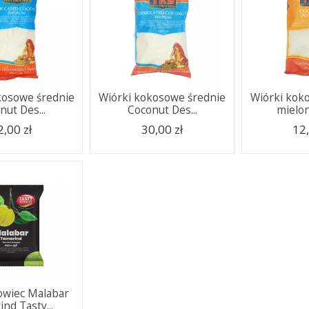
kosowe średnie
Wiórki kokosowe średnie
Wiórki kok
nut Des...
Coconut Des...
mielon
2,00 zł
30,00 zł
12,
wiec Malabar
nd Tasty...