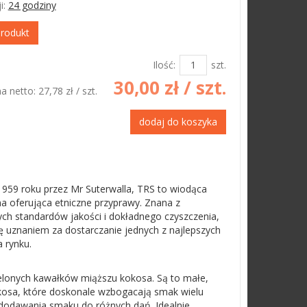
i:
24 godziny
produkt
Ilość:
szt.
30,00 zł
/ szt.
a netto:
27,78 zł
/ szt.
dodaj do koszyka
959 roku przez Mr Suterwalla, TRS to wiodąca
ma oferująca etniczne przyprawy. Znana z
ych standardów jakości i dokładnego czyszczenia,
ię uznaniem za dostarczanie jednych z najlepszych
 rynku.
ielonych kawałków miąższu kokosa. Są to małe,
kosa, które doskonale wzbogacają smak wielu
dodawania smaku do różnych dań. Idealnie