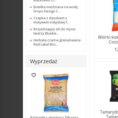
Blackseed Cl...
Butelka miedziana na wodę
Drops Design C...
Czapka z daszkiem z
motywem indyjskiej f...
Rozjaśniający żel do mycia
twarzy Bluebe...
Wiórki ko
Herbata czarna granulowana
Coco
Red Label Bro...
1
Wyprzedaż
Tamarydo
Tamari
Kolendra mielona Dhania