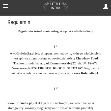
Regulamin
Regulamin świadczenia usług sklepu www.littleindia.pl
§ 1
www.littleindia.pl
jest sklepem internetowym, którego właścicielem
jest spółka z ograniczoną odpowiedzialnością
Chaudary Food
Traders
z siedzibą przy
ul. Domaniewskiej 22 lok. U4
,
02-672
Warszawa
,
NIP 5213828837, REGON: 380321267.
Regulamin
określa zasady zawierana transakcji w sklepie
www.littleindia.pl
.
§ 2
www.littleindia.pl
jest sklepem internetowym, za pośrednictwem
którego użytkownicy mogą nabywać oferowane w nim produkty.