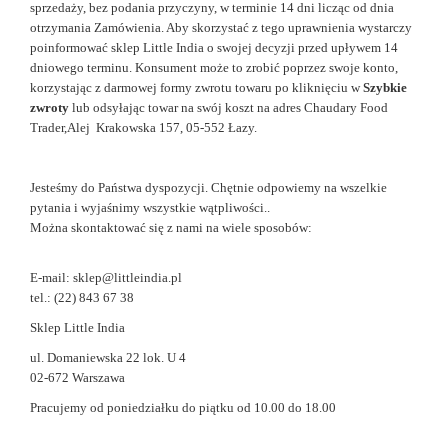
sprzedaży,
bez podania przyczyny, w terminie 14 dni licząc od dnia
otrzymania Zamówienia. Aby skorzystać
z tego uprawnienia wystarczy
poinformować sklep Little India o swojej decyzji przed upływem 14
dniowego terminu. Konsument może to zrobić poprzez swoje konto,
korzystając z
darmowej formy zwrotu towaru po kliknięciu w
Szybkie
zwroty
lub odsyłając towar na swój koszt na adres Chaudary Food
Trader,Alej Krakowska 157, 05-552 Łazy.
Jesteśmy do Państwa dyspozycji. Chętnie odpowiemy na wszelkie
pytania i wyjaśnimy wszystkie wątpliwości..
Można skontaktować się z nami na wiele sposobów:
E-mail: sklep@littleindia.pl
tel.: (22) 843 67 38
Sklep Little India
ul. Domaniewska 22 lok. U 4
02-672 Warszawa
Pracujemy od poniedziałku do piątku od 10.00 do 18.00