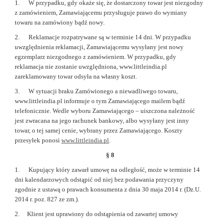
1. W przypadku, gdy okaże się, że dostarczony towar jest niezgodny
z zamówieniem, Zamawiającemu przysługuje prawo do wymiany
towaru na zamówiony bądź nowy.
2. Reklamacje rozpatrywane są w terminie 14 dni. W przypadku
uwzględnienia reklamacji, Zamawiającemu wysyłany jest nowy
egzemplarz niezgodnego z zamówieniem. W przypadku, gdy
reklamacja nie zostanie uwzględniona, www.littleindia.pl
zareklamowany towar odsyła na własny koszt.
3. W sytuacji braku Zamówionego a niewadliwego towaru,
www.littleindia.pl informuje o tym Zamawiającego mailem bądź
telefonicznie. Wedle wyboru Zamawiającego – uiszczona należność
jest zwracana na jego rachunek bankowy, albo wysyłany jest inny
towar, o tej samej cenie, wybrany przez Zamawiającego. Koszty
przesyłek ponosi
www.littleindia.pl
.
§ 8
1. Kupujący który zawarł umowę na odległość, może w terminie 14
dni kalendarzowych odstąpić od niej bez podawania przyczyny
zgodnie z ustawą o prawach konsumenta z dnia 30 maja 2014 r. (Dz.U.
2014 r. poz. 827 ze zm.).
2. Klient jest uprawiony do odstąpienia od zawartej umowy