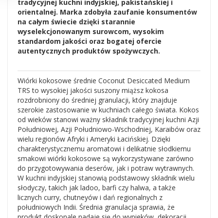
tradycyjnej kuchni indyjskiej, pakistańskiej i
orientalnej. Marka zdobyła zaufanie konsumentów
na całym świecie dzięki starannie
wyselekcjonowanym surowcom, wysokim
standardom jakości oraz bogatej ofercie
autentycznych produktów spożywczych.
Wiórki kokosowe średnie Coconut Desiccated Medium
TRS to wysokiej jakości suszony miąższ kokosa
rozdrobniony do średniej granulacji, który znajduje
szerokie zastosowanie w kuchniach całego świata. Kokos
od wieków stanowi ważny składnik tradycyjnej kuchni Azji
Południowej, Azji Południowo-Wschodniej, Karaibów oraz
wielu regionów Afryki i Ameryki Łacińskiej. Dzięki
charakterystycznemu aromatowi i delikatnie słodkiemu
smakowi wiórki kokosowe są wykorzystywane zarówno
do przygotowywania deserów, jak i potraw wytrawnych.
W kuchni indyjskiej stanowią podstawowy składnik wielu
słodyczy, takich jak ladoo, barfi czy halwa, a także
licznych curry, chutneyów i dań regionalnych z
południowych Indii. Średnia granulacja sprawia, że
produkt doskonale nadaje się do wypieków, dekoracji