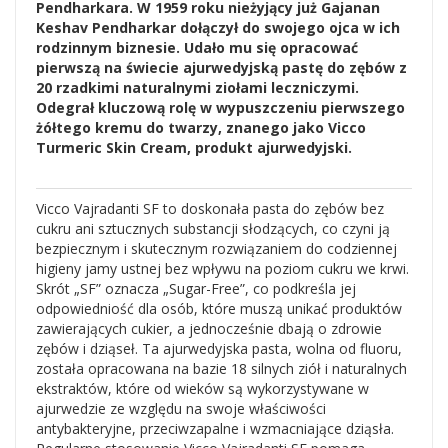
Pendharkara. W 1959 roku nieżyjący już Gajanan
Keshav Pendharkar dołączył do swojego ojca w ich
rodzinnym biznesie. Udało mu się opracować
pierwszą na świecie ajurwedyjską pastę do zębów z
20 rzadkimi naturalnymi ziołami leczniczymi.
Odegrał kluczową rolę w wypuszczeniu pierwszego
żółtego kremu do twarzy, znanego jako Vicco
Turmeric Skin Cream, produkt ajurwedyjski.
Vicco Vajradanti SF to doskonała pasta do zębów bez
cukru ani sztucznych substancji słodzących, co czyni ją
bezpiecznym i skutecznym rozwiązaniem do codziennej
higieny jamy ustnej bez wpływu na poziom cukru we krwi.
Skrót „SF” oznacza „Sugar-Free”, co podkreśla jej
odpowiedniość dla osób, które muszą unikać produktów
zawierających cukier, a jednocześnie dbają o zdrowie
zębów i dziąseł. Ta ajurwedyjska pasta, wolna od fluoru,
została opracowana na bazie 18 silnych ziół i naturalnych
ekstraktów, które od wieków są wykorzystywane w
ajurwedzie ze względu na swoje właściwości
antybakteryjne, przeciwzapalne i wzmacniające dziąsła.