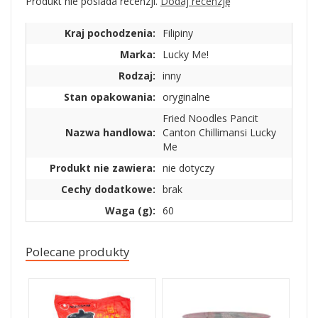
Produkt nie posiada recenzji.
Dodaj recenzję
Kraj pochodzenia:
Filipiny
Marka:
Lucky Me!
Rodzaj:
inny
Stan opakowania:
oryginalne
Fried Noodles Pancit
Nazwa handlowa:
Canton Chillimansi Lucky
Me
Produkt nie zawiera:
nie dotyczy
Cechy dodatkowe:
brak
Waga (g):
60
Polecane produkty