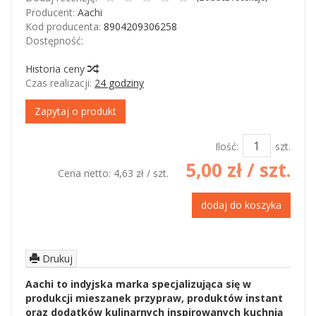
Producent:
Aachi
Kod producenta:
8904209306258
Dostępność:
Jest
Historia ceny
Czas realizacji:
24 godziny
Zapytaj o produkt
Ilość:
szt.
5,00 zł
/ szt.
Cena netto:
4,63 zł
/ szt.
dodaj do koszyka
Drukuj
Aachi to indyjska marka specjalizująca się w
produkcji mieszanek przypraw, produktów instant
oraz dodatków kulinarnych inspirowanych kuchnią