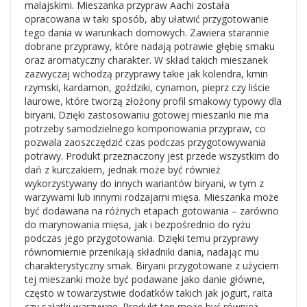
malajskimi. Mieszanka przypraw Aachi została
opracowana w taki sposób, aby ułatwić przygotowanie
tego dania w warunkach domowych. Zawiera starannie
dobrane przyprawy, które nadają potrawie głębię smaku
oraz aromatyczny charakter. W skład takich mieszanek
zazwyczaj wchodzą przyprawy takie jak kolendra, kmin
0 dniach produktem interesuje się
46
osób.
rzymski, kardamon, goździki, cynamon, pieprz czy liście
laurowe, które tworzą złożony profil smakowy typowy dla
biryani. Dzięki zastosowaniu gotowej mieszanki nie ma
potrzeby samodzielnego komponowania przypraw, co
pozwala zaoszczędzić czas podczas przygotowywania
potrawy. Produkt przeznaczony jest przede wszystkim do
dań z kurczakiem, jednak może być również
wykorzystywany do innych wariantów biryani, w tym z
warzywami lub innymi rodzajami mięsa. Mieszanka może
być dodawana na różnych etapach gotowania – zarówno
do marynowania mięsa, jak i bezpośrednio do ryżu
podczas jego przygotowania. Dzięki temu przyprawy
równomiernie przenikają składniki dania, nadając mu
charakterystyczny smak. Biryani przygotowane z użyciem
tej mieszanki może być podawane jako danie główne,
często w towarzystwie dodatków takich jak jogurt, raita
czy sałatki warzywne. Produkt ten może być również