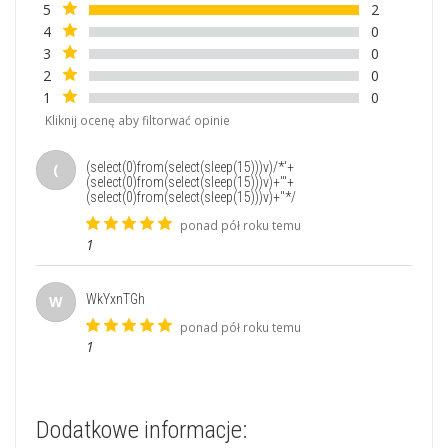
5
2
4
0
3
0
2
0
1
0
Kliknij ocenę aby filtorwać opinie
(select(0)from(select(sleep(15)))v)/*'+
(
(select(0)from(select(sleep(15)))v)+'"+
(select(0)from(select(sleep(15)))v)+"*/
ponad pół roku temu
1
WkYxnTGh
W
ponad pół roku temu
1
Dodatkowe informacje: