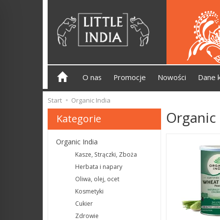
O nas
Promocje
Nowości
Dane 
Start
Organic India
Organic 
Kategorie
Organic India
Kasze, Strączki, Zboża
Herbata i napary
Oliwa, olej, ocet
Kosmetyki
Cukier
Zdrowie