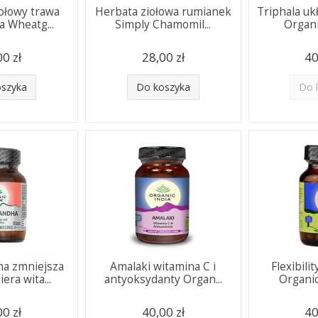
iołowy trawa
Herbata ziołowa rumianek
Triphala u
a Wheatg...
Simply Chamomil...
Organic
00 zł
28,00 zł
40
oszyka
Do koszyka
Do 
a zmniejsza
Amalaki witamina C i
Flexibili
era wita...
antyoksydanty Organ...
Organic 
00 zł
40,00 zł
40