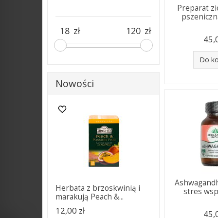
Preparat z
pszeniczn
zł
zł
45,
Do k
Nowości
Ashwagandh
Herbata z brzoskwinią i
stres wspi
marakują Peach &...
12,00 zł
45,