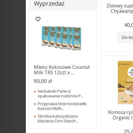
Wyprzedaż
Ziołowy sup
Chyawanpr
40,
Do k
Mleko Kokosowe Coconut
Milk TRS 12szt x ...
90,00 zł
Herbatniki Parle-G
opakowanie rodzinne P...
Przyprawa liście kozieradki
Kasoori Meth...
Komosa ry
Skrobia kukurydziana
Organic 
Maizena Corn Starch...
25,