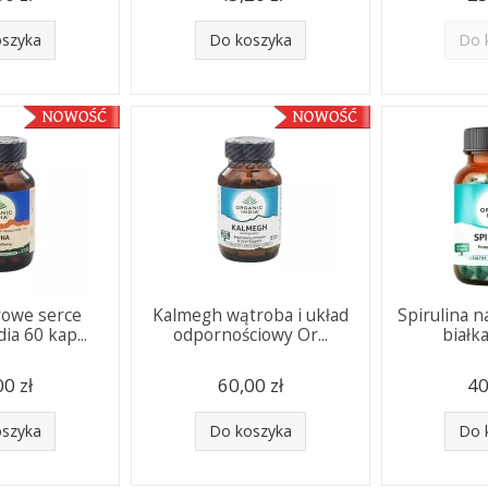
oszyka
Do koszyka
Do 
rowe serce
Kalmegh wątroba i układ
Spirulina n
ia 60 kap...
odpornościowy Or...
białka
00 zł
60,00 zł
40
oszyka
Do koszyka
Do 