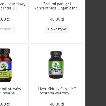
kład pokarmowy
Brahmi pamięć i
 India 6...
koncentracja Organic Ind...
,00 zł
45,00 zł
koszyka
Do koszyka
ty ból stawów
Liver Kidney Care LKC
India 60 ...
ochrona wątroby i ...
,00 zł
40,00 zł