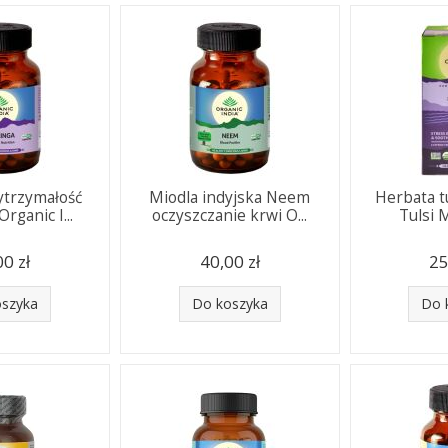
ytrzymałość
Miodla indyjska Neem
Herbata tu
Organic I...
oczyszczanie krwi O...
Tulsi M
00 zł
40,00 zł
25
oszyka
Do koszyka
Do 