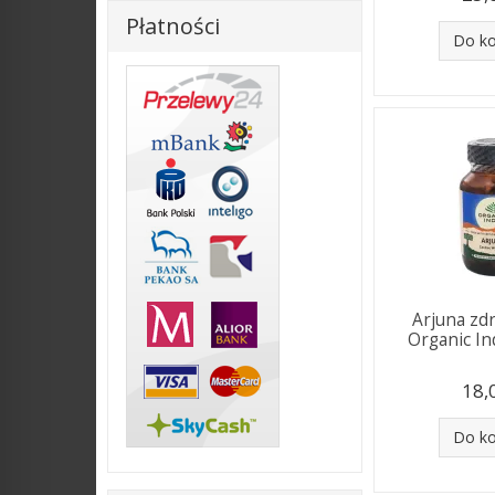
Płatności
Do k
Arjuna zd
Organic Ind
18,
Do k