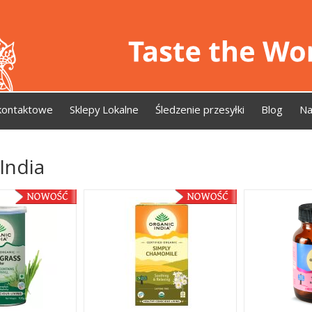
kontaktowe
Sklepy Lokalne
Śledzenie przesyłki
Blog
Na
India