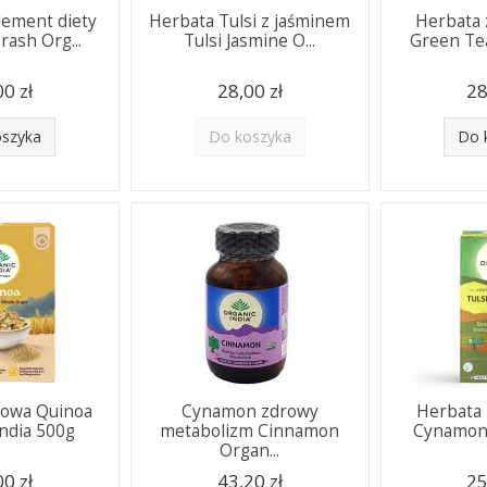
lement diety
Herbata Tulsi z jaśminem
Herbata 
ash Org...
Tulsi Jasmine O...
Green Tea
00 zł
28,00 zł
28
oszyka
Do koszyka
Do 
żowa Quinoa
Cynamon zdrowy
Herbata 
India 500g
metabolizm Cinnamon
Cynamon 
Organ...
00 zł
43,20 zł
25