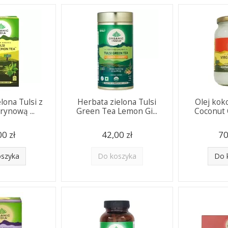
lona Tulsi z
Herbata zielona Tulsi
Olej kok
rynową ...
Green Tea Lemon Gi...
Coconut O
00 zł
42,00 zł
70
oszyka
Do koszyka
Do 