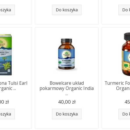
oszyka
Do koszyka
Do 
ona Tulsi Earl
Bowelcare układ
Turmeric F
ganic ...
pokarmowy Organic India
Organic
...
00 zł
40,00 zł
45
oszyka
Do koszyka
Do 