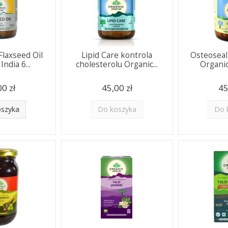
 Flaxseed Oil
Lipid Care kontrola
Osteoseal
India 6...
cholesterolu Organic...
Organic 
00 zł
45,00 zł
45
oszyka
Do koszyka
Do 