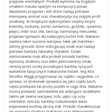
przypraw orientalnych. Produkt wyróżnia się bogatym
em interesuje się
65
osób.
smakiem masala opartym na kompozycji ponad
dwudziestu przypraw i ziół, które nadają potrawie
intensywny aromat oraz charakterystyczny indyjski profil
smakowy. W recepturze wykorzystano między innymi
kolendrę, kurkumę, kumin, kardamon, goździki, cynamon,
pieprz, imbir oraz chili, tworząc harmonijną mieszankę
przypraw typowych dla tradycyjnej kuchni Indii. Makaron
zawiera także suszone warzywa, takie jak marchew i
zielony groszek, które wzbogacają smak oraz nadają
potrawie bardziej naturalny charakter. Dzięki
zastosowaniu mąki atta produkt posiada bardziej
wyrazistą strukturę oraz lekko pełnoziarnisty smak,
ceniony przez osoby poszukujące bardziej sycących
wariantów klasycznych makaronów instant. Veg Atta
Noodles Maggi przygotowuje się szybko i wygodnie, co
sprawia, że doskonale sprawdza się jako szybki lunch,
ciepła przekąska lub prosty posiłek w ciągu dnia. Makaron
można podawać samodzielnie lub wzbogacić dodatkami
takimi jak świeże warzywa, tofu, jajko czy sosy
orientalne, tworząc bardziej rozbudowane dania
inspirowane kuchnią uliczną Indii. Produkt charakteryzuje
się sprężystą strukturą makaronu oraz intensywnym