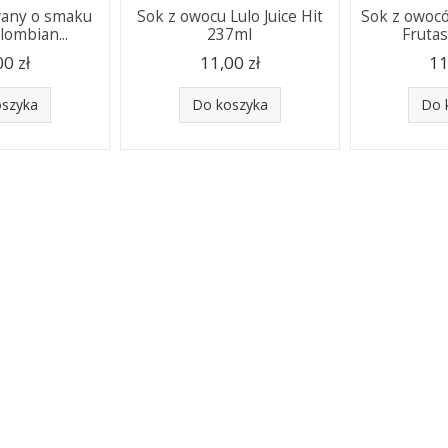
wany o smaku
Sok z owocu Lulo Juice Hit
Sok z owocó
olombian...
237ml
Frutas
00 zł
11,00 zł
11
oszyka
Do koszyka
Do 