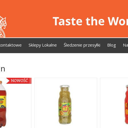
kontaktowe
Sklepy Lokalne
Śledzenie przesyłki
Blog
Na
ón