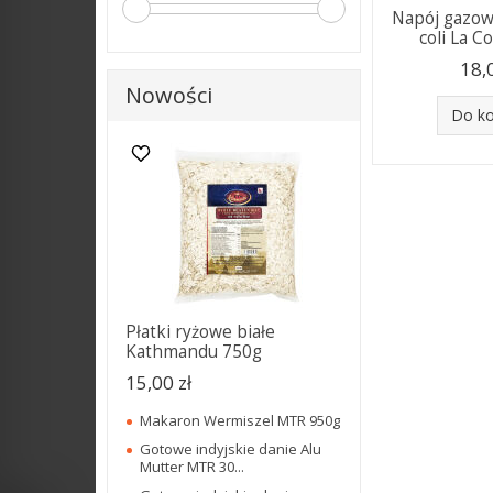
Napój gazo
coli La C
18,
Nowości
Do k
Płatki ryżowe białe
Kathmandu 750g
15,00 zł
Makaron Wermiszel MTR 950g
Gotowe indyjskie danie Alu
Mutter MTR 30...