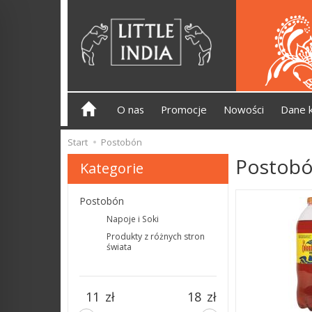
O nas
Promocje
Nowości
Dane 
Start
Postobón
Postob
Kategorie
Postobón
Napoje i Soki
Produkty z różnych stron
świata
zł
zł