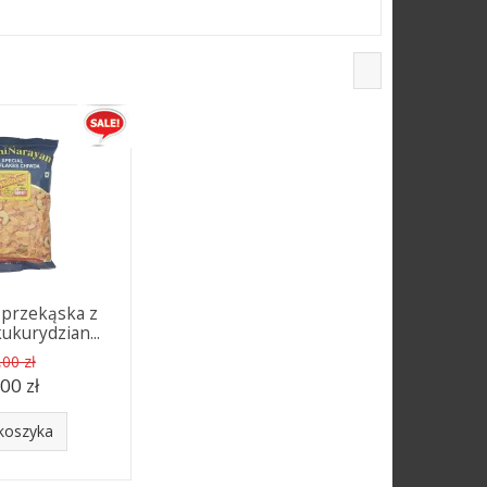
 przekąska z
ukurydzian...
,00 zł
,00 zł
koszyka