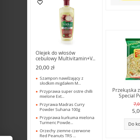
Olejek do włosów
cebulowy Multivitamin+V...
20,00 zł
Szampon nawilżający z
słodkim migdałem M...
Przekąska 
Przyprawa super ostre chilli
Special P
mielone Ext...
7,0
Przyrawa Madras Curry
Powder Suhana 100g
5,0
Przyprawa kurkuma mielona
Turmeric Powde...
Do k
Orzechy ziemne czerwone
Red Peanuts TRS ...