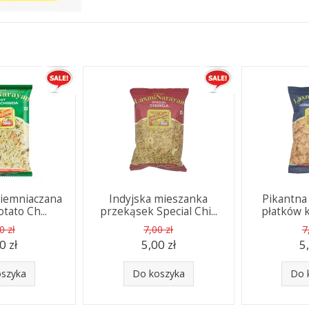
ziemniaczana
Indyjska mieszanka
Pikantna
otato Ch...
przekąsek Special Chi...
płatków k
0 zł
7,00 zł
7
0 zł
5,00 zł
5
oszyka
Do koszyka
Do 