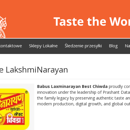
kontaktowe
Sklepy Lokalne
Śledzenie przesyłki
Blog
Na
ee LakshmiNarayan
Babus Laxminarayan Best Chiwda
proudly com
innovation under the leadership of Prashant Data
the family legacy by preserving authentic taste a
modern production, digital growth, and global ou