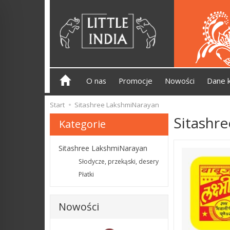
O nas
Promocje
Nowości
Dane 
Start
Sitashree LakshmiNarayan
Sitashr
Kategorie
Sitashree LakshmiNarayan
Słodycze, przekąski, desery
Płatki
Nowości