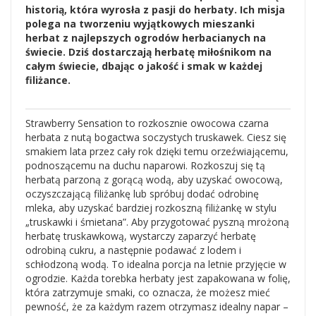
historią, która wyrosła z pasji do herbaty. Ich misja
polega na tworzeniu wyjątkowych mieszanki
herbat z najlepszych ogrodów herbacianych na
świecie. Dziś dostarczają herbatę miłośnikom na
całym świecie, dbając o jakość i smak w każdej
filiżance.
Strawberry Sensation to rozkosznie owocowa czarna
herbata z nutą bogactwa soczystych truskawek. Ciesz się
smakiem lata przez cały rok dzięki temu orzeźwiającemu,
podnoszącemu na duchu naparowi. Rozkoszuj się tą
herbatą parzoną z gorącą wodą, aby uzyskać owocową,
oczyszczającą filiżankę lub spróbuj dodać odrobinę
mleka, aby uzyskać bardziej rozkoszną filiżankę w stylu
„truskawki i śmietana”. Aby przygotować pyszną mrożoną
herbatę truskawkową, wystarczy zaparzyć herbatę
odrobiną cukru, a następnie podawać z lodem i
schłodzoną wodą. To idealna porcja na letnie przyjęcie w
ogrodzie. Każda torebka herbaty jest zapakowana w folię,
która zatrzymuje smaki, co oznacza, że możesz mieć
pewność, że za każdym razem otrzymasz idealny napar –