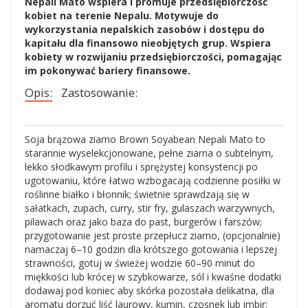
Nepali Mato wspiera i promuje przedsiębiorczość
kobiet na terenie Nepalu. Motywuje do
wykorzystania nepalskich zasobów i dostępu do
kapitału dla finansowo nieobjętych grup. Wspiera
kobiety w rozwijaniu przedsiębiorczości, pomagając
im pokonywać bariery finansowe.
Opis:
Zastosowanie:
Soja brązowa ziarno Brown Soyabean Nepali Mato to
starannie wyselekcjonowane, pełne ziarna o subtelnym,
lekko słodkawym profilu i sprężystej konsystencji po
ugotowaniu, które łatwo wzbogacają codzienne posiłki w
roślinne białko i błonnik; świetnie sprawdzają się w
sałatkach, zupach, curry, stir fry, gulaszach warzywnych,
pilawach oraz jako baza do past, burgerów i farszów;
przygotowanie jest proste przepłucz ziarno, (opcjonalnie)
namaczaj 6–10 godzin dla krótszego gotowania i lepszej
strawności, gotuj w świeżej wodzie 60–90 minut do
miękkości lub krócej w szybkowarze, sól i kwaśne dodatki
dodawaj pod koniec aby skórka pozostała delikatna, dla
aromatu dorzuć liść laurowy, kumin, czosnek lub imbir;