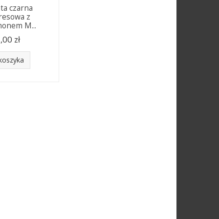
ta czarna
resowa z
onem M...
,00 zł
koszyka