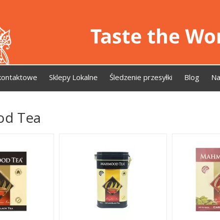
kontaktowe
Sklepy Lokalne
Śledzenie przesyłki
Blog
Na
d Tea