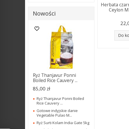
Herbata cza
Ceylon M
Nowości
22,
Do k
Ryż Thanjavur Ponni
Boiled Rice Cauvery ...
85,00 zł
Ryż Thanjavur Ponni Boiled
Rice Cauvery ...
Gotowe indyjskie danie
Vegetable Pulao M...
Ryż Surti Kolam India Gate 5kg