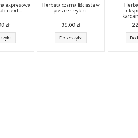
rna expresowa
Herbata czarna liściasta w
Herba
ahmood ...
puszce Ceylon...
eksp
kardam
00 zł
35,00 zł
22
oszyka
Do koszyka
Do 