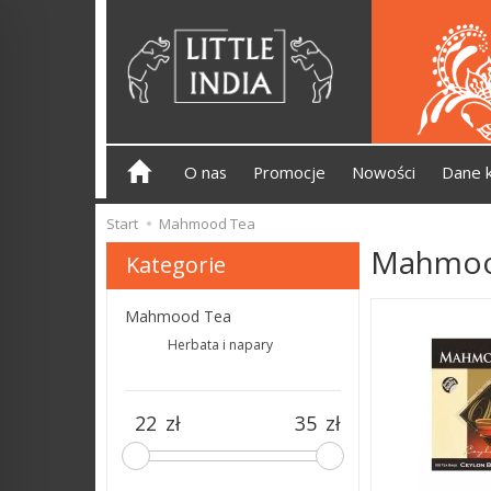
O nas
Promocje
Nowości
Dane 
Start
Mahmood Tea
Mahmoo
Kategorie
Mahmood Tea
Herbata i napary
zł
zł