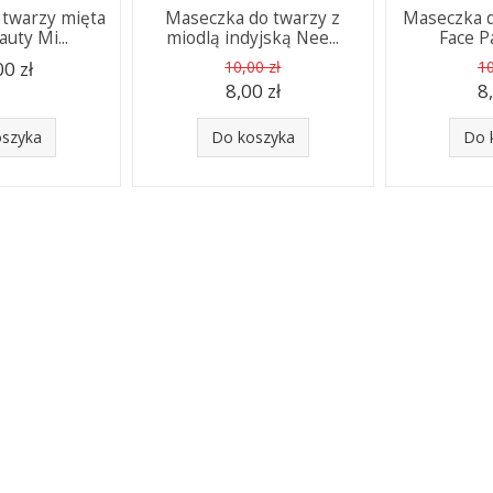
 twarzy mięta
Maseczka do twarzy z
Maseczka d
auty Mi...
miodlą indyjską Nee...
Face Pa
00 zł
10,00 zł
10
8,00 zł
8
oszyka
Do koszyka
Do 