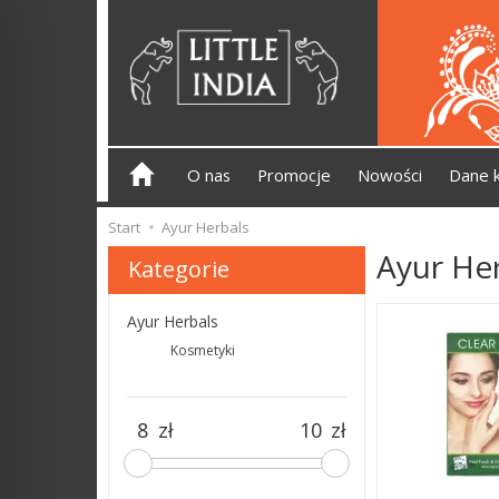
O nas
Promocje
Nowości
Dane 
Start
Ayur Herbals
Ayur He
Kategorie
Ayur Herbals
Kosmetyki
zł
zł