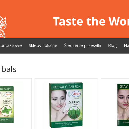
kontaktowe
Sklepy Lokalne
Śledzenie przesyłki
Blog
Na
rbals