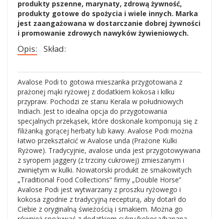
produkty pszenne, marynaty, zdrową żywność,
produkty gotowe do spożycia i wiele innych. Marka
jest zaangażowana w dostarczanie dobrej żywności
i promowanie zdrowych nawyków żywieniowych.
Opis:
Skład:
Avalose Podi to gotowa mieszanka przygotowana z
prażonej mąki ryżowej z dodatkiem kokosa i kilku
przypraw. Pochodzi ze stanu Kerala w południowych
suje się
36
osób.
Indiach. Jest to idealna opcja do przygotowania
specjalnych przekąsek, które doskonale komponują się z
filiżanką gorącej herbaty lub kawy. Avalose Podi można
łatwo przekształcić w Avalose unda (Prażone Kulki
Ryżowe). Tradycyjnie, avalose unda jest przygotowywana
z syropem jaggery (z trzciny cukrowej) zmieszanym i
zwiniętym w kulki. Nowatorski produkt ze smakowitych
„Traditional Food Collections” firmy „Double Horse”
Avalose Podi jest wytwarzany z proszku ryżowego i
kokosa zgodnie z tradycyjną recepturą, aby dotarł do
Ciebie z oryginalną świeżością i smakiem. Można go
również spożywać z dodatkiem cukru/kokosa/banana